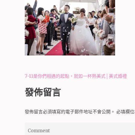
文
7-11是你們相遇的起點，就如一杯熱美式│美式婚禮
章
發佈留言
導
覽
發佈留言必須填寫的電子郵件地址不會公開。
必填欄
Comment