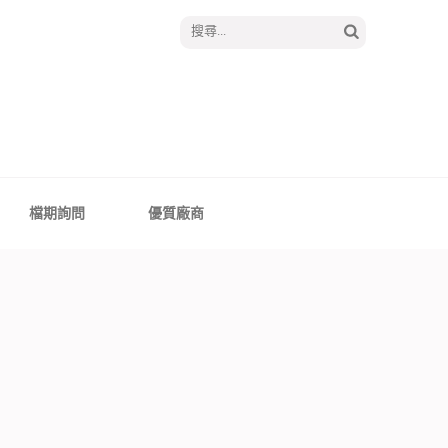
搜
尋
關
鍵
字:
│報囍囉創意婚禮 －
、全台婚禮主持
檔期詢問
優質廠商