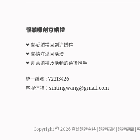
報囍囉創意婚禮
❤ 熱愛婚禮且創造婚禮
❤ 熱情洋溢且活潑
❤ 創意婚禮及活動的幕後推手
統一編號 : 72213426
客服信箱：
sihtingwang@gmail.com
Copyright © 2026
高雄婚禮主持│婚禮攝影│婚禮顧問│