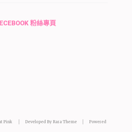
FECEBOOK 粉絲專頁
t Pink
Developed By
Rara Theme
Powered