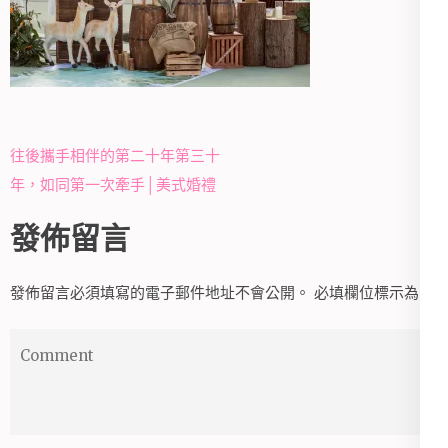
文
往後攜手相伴的第二十年第三十
章
年，如同第一次牽手│美式婚禮
導
發佈留言
覽
發佈留言必須填寫的電子郵件地址不會公開。
必填欄位標示為
*
Comment