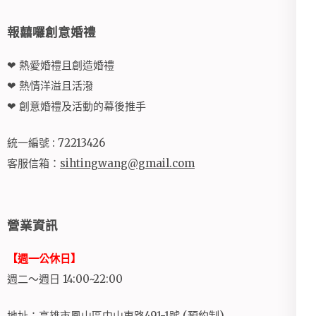
報囍囉創意婚禮
❤ 熱愛婚禮且創造婚禮
❤ 熱情洋溢且活潑
❤ 創意婚禮及活動的幕後推手
統一編號 : 72213426
客服信箱：
sihtingwang@gmail.com
營業資訊
【週一公休日】
週二～週日 14:00~22:00
地址：高雄市鳳山區中山東路491-1號 (預約制)