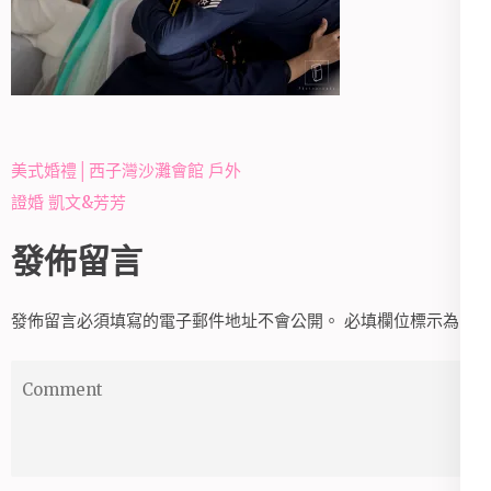
文
美式婚禮│西子灣沙灘會館 戶外
章
證婚 凱文&芳芳
導
發佈留言
覽
發佈留言必須填寫的電子郵件地址不會公開。
必填欄位標示為
*
Comment