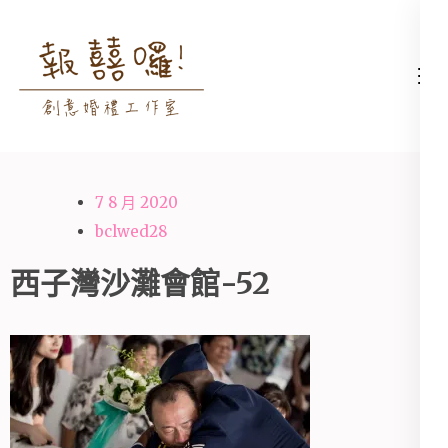
Skip
to
content
高雄婚禮主持│婚禮攝影
高雄婚禮主持、推薦婚禮主持、
(Press
│婚禮顧問│報囍囉創意
高雄婚禮顧問、推薦婚禮攝影、
Enter)
婚禮 － 台南婚禮主持、
高雄婚禮攝影
高雄婚禮顧問、全台婚禮
7 8 月 2020
主持
bclwed28
西子灣沙灘會館-52