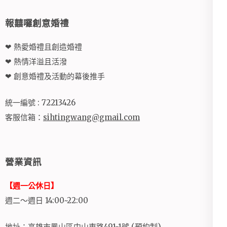
報囍囉創意婚禮
❤ 熱愛婚禮且創造婚禮
❤ 熱情洋溢且活潑
❤ 創意婚禮及活動的幕後推手
統一編號 : 72213426
客服信箱：
sihtingwang@gmail.com
營業資訊
【週一公休日】
週二～週日 14:00~22:00
地址：高雄市鳳山區中山東路491-1號 (預約制)