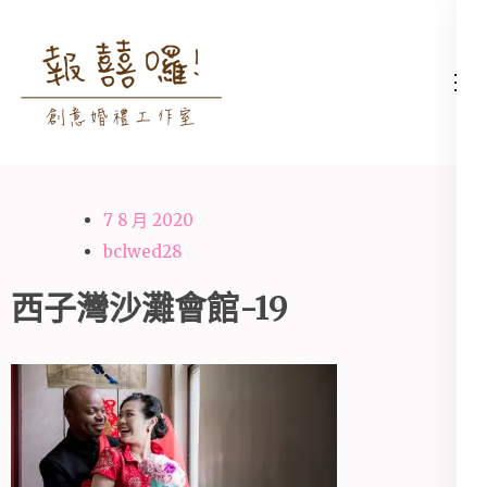
Skip
to
content
高雄婚禮主持│婚禮攝影
高雄婚禮主持、推薦婚禮主持、
(Press
│婚禮顧問│報囍囉創意
高雄婚禮顧問、推薦婚禮攝影、
Enter)
婚禮 － 台南婚禮主持、
高雄婚禮攝影
高雄婚禮顧問、全台婚禮
7 8 月 2020
主持
bclwed28
西子灣沙灘會館-19