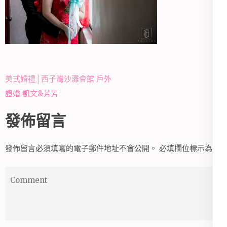
文
美式婚禮│西子灣沙灘會館 戶外
章
證婚 凱文&芳芳
導
發佈留言
覽
發佈留言必須填寫的電子郵件地址不會公開。
必填欄位標示為
*
Comment