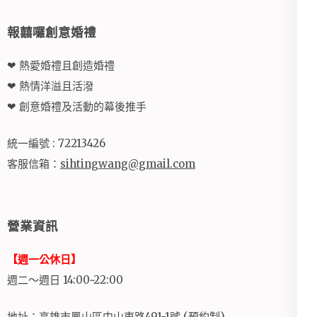
報囍囉創意婚禮
❤ 熱愛婚禮且創造婚禮
❤ 熱情洋溢且活潑
❤ 創意婚禮及活動的幕後推手
統一編號 : 72213426
客服信箱：
sihtingwang@gmail.com
營業資訊
【週一公休日】
週二～週日 14:00~22:00
地址：高雄市鳳山區中山東路491-1號 (預約制)