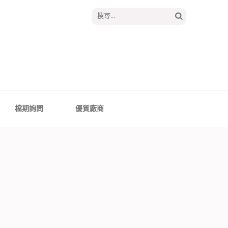
搜
尋
關
鍵
字:
│報囍囉創意婚禮 －
、全台婚禮主持
檔期詢問
優質廠商