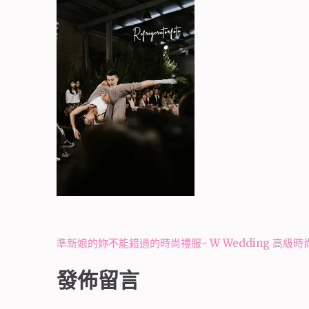
文
準新娘的妳不能錯過的時尚禮服- W Wedding 高級時
章
發佈留言
導
覽