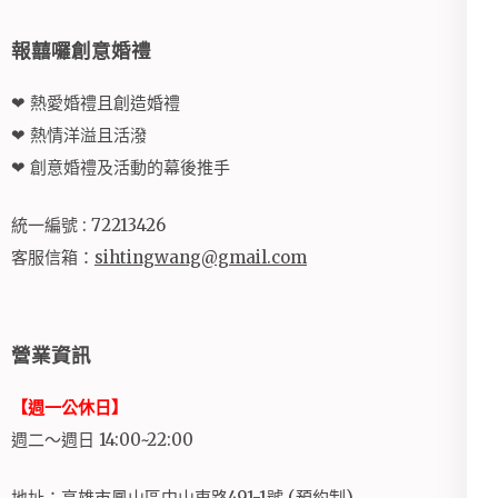
報囍囉創意婚禮
❤ 熱愛婚禮且創造婚禮
❤ 熱情洋溢且活潑
❤ 創意婚禮及活動的幕後推手
統一編號 : 72213426
客服信箱：
sihtingwang@gmail.com
營業資訊
【週一公休日】
週二～週日 14:00~22:00
地址：高雄市鳳山區中山東路491-1號 (預約制)