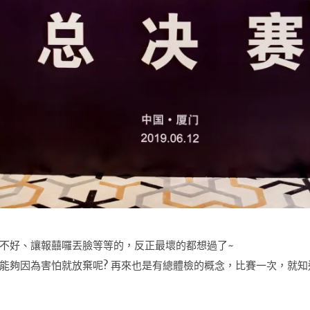
不好、讓報囍囉丟臉等等的，反正最壞的都想過了~
能夠因為害怕就放棄呢? 再來也是有總體檢的概念，比賽一次，就知