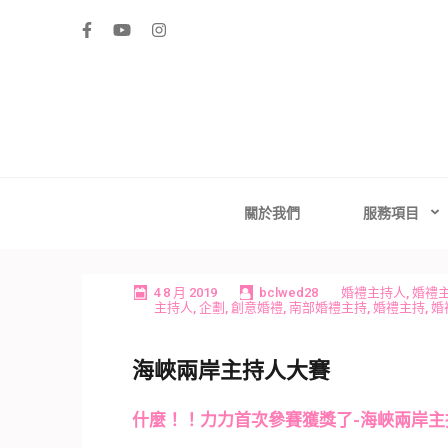
Skip
to
content
(Press
Enter)
高雄婚禮主持│
高雄婚禮主持、推薦婚禮主持、高雄婚禮顧問、推薦婚
台南婚禮
關於我們
服務項目
4 8 月 2019
bclwed28
婚禮主持人
,
婚禮
主持人
,
企劃
,
創意婚禮
,
南部婚禮主持
,
婚禮主持
,
婚
海峽兩岸主持人大賽
什麼！！力力首次參賽獲獎了-海峽兩岸主