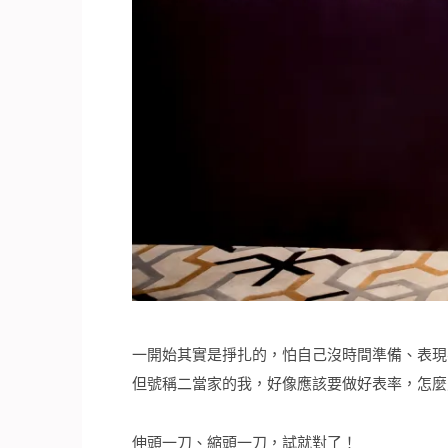
一開始其實是掙扎的，怕自己沒時間準備、表現
但號稱二當家的我，好像應該要做好表率，怎麼
伸頭一刀、縮頭一刀，試就對了！