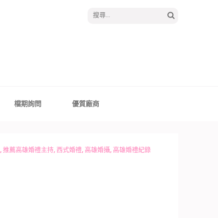
搜
尋
關
鍵
字:
│報囍囉創意婚禮 －
、全台婚禮主持
檔期詢問
優質廠商
,
推薦高雄婚禮主持
,
西式婚禮
,
高雄婚攝
,
高雄婚禮紀錄