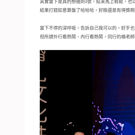
其實當下是真的想抽到1號，結束馬上輕鬆，也以
結果打錯如意算盤了哈哈哈，好險還是有得獎啊
當下不停的深呼吸，告訴自己我可以的，好歹也
但所謂外行看熱鬧、內行看熱鬧，同行的楊老師(