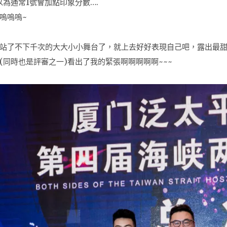
為通常1號會加點印象分數….
嗚嗚嗚~
站了不下千次的大大小小舞台了，就上去好好表現自己吧，露出最甜
同時也是評審之一)看出了我的緊張啊啊啊啊啊~~~