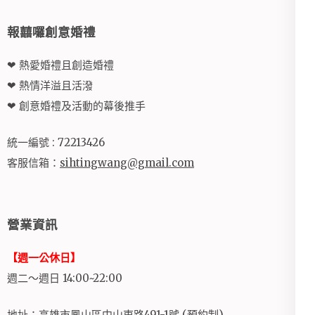
報囍囉創意婚禮
❤ 熱愛婚禮且創造婚禮
❤ 熱情洋溢且活潑
❤ 創意婚禮及活動的幕後推手
統一編號 : 72213426
客服信箱：
sihtingwang@gmail.com
營業資訊
【週一公休日】
週二～週日 14:00~22:00
地址：高雄市鳳山區中山東路491-1號 (預約制)