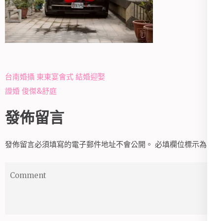
文
台南婚攝 東東宴會式 結婚迎娶
章
證婚 俊傑&舒庭
導
發佈留言
覽
發佈留言必須填寫的電子郵件地址不會公開。
必填欄位標示為
*
Comment