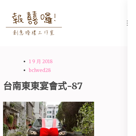
Skip
to
content
高雄婚禮主持│婚禮攝影
高雄婚禮主持、推薦婚禮主持、
(Press
│婚禮顧問│報囍囉創意
高雄婚禮顧問、推薦婚禮攝影、
Enter)
婚禮 － 台南婚禮主持、
高雄婚禮攝影
高雄婚禮顧問、全台婚禮
1 9 月 2018
主持
bclwed28
台南東東宴會式-87