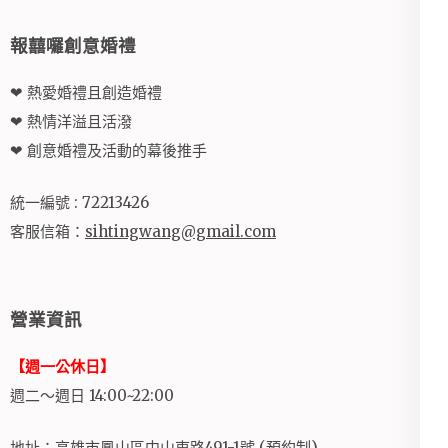
報囍囉創意婚禮
❤ 熱愛婚禮且創造婚禮
❤ 熱情洋溢且活潑
❤ 創意婚禮及活動的幕後推手
統一編號 : 72213426
客服信箱：
sihtingwang@gmail.com
營業資訊
【週一公休日】
週二～週日 14:00~22:00
地址：高雄市鳳山區中山東路491-1號 (預約制)