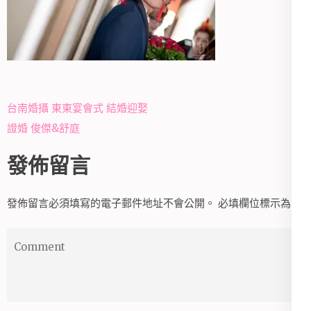
文
台南婚攝 東東宴會式 結婚迎娶
章
證婚 俊傑&舒庭
導
發佈留言
覽
發佈留言必須填寫的電子郵件地址不會公開。
必填欄位標示為
*
Comment