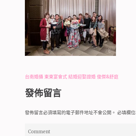
文
台南婚攝 東東宴會式 結婚迎娶證婚 俊傑&舒庭
章
發佈留言
導
覽
發佈留言必須填寫的電子郵件地址不會公開。
必填欄
Comment