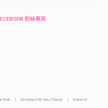
FECEBOOK 粉絲專頁
t Pink
Developed By
Rara Theme
Powered