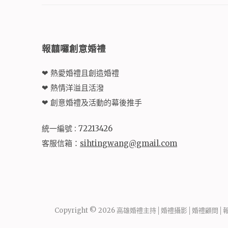
報囍囉創意婚禮
❤ 熱愛婚禮且創造婚禮
❤ 熱情洋溢且活潑
❤ 創意婚禮及活動的幕後推手
統一編號 : 72213426
客服信箱：
sihtingwang@gmail.com
Copyright © 2026
高雄婚禮主持│婚禮攝影│婚禮顧問│