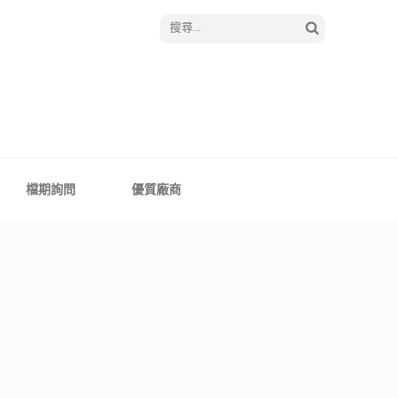
搜
尋
關
鍵
字:
│報囍囉創意婚禮 －
、全台婚禮主持
檔期詢問
優質廠商