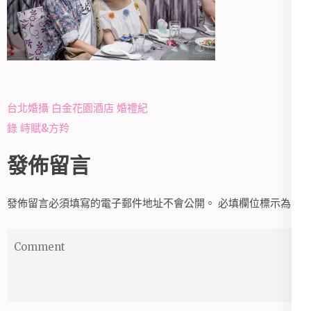
文
台北婚攝 白金花園酒店 婚禮紀
章
錄 峙賦&方羚
導
發佈留言
覽
發佈留言必須填寫的電子郵件地址不會公開。
必填欄位標示為
*
Comment