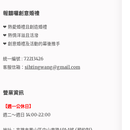
報囍囉創意婚禮
❤ 熱愛婚禮且創造婚禮
❤ 熱情洋溢且活潑
❤ 創意婚禮及活動的幕後推手
統一編號 : 72213426
客服信箱：
sihtingwang@gmail.com
營業資訊
【週一公休日】
週二～週日 14:00~22:00
地址：高雄市鳳山區中山東路491-1號 (預約制)