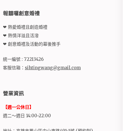
報囍囉創意婚禮
❤ 熱愛婚禮且創造婚禮
❤ 熱情洋溢且活潑
❤ 創意婚禮及活動的幕後推手
統一編號 : 72213426
客服信箱：
sihtingwang@gmail.com
營業資訊
【週一公休日】
週二～週日 14:00~22:00
地址：高雄市鳳山區中山東路491-1號 (預約制)