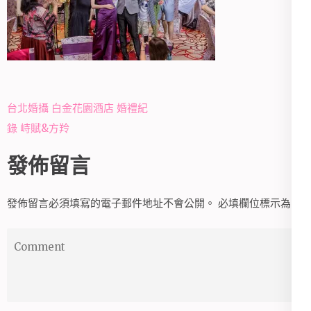
文
台北婚攝 白金花園酒店 婚禮紀
章
錄 峙賦&方羚
導
發佈留言
覽
發佈留言必須填寫的電子郵件地址不會公開。
必填欄位標示為
*
Comment