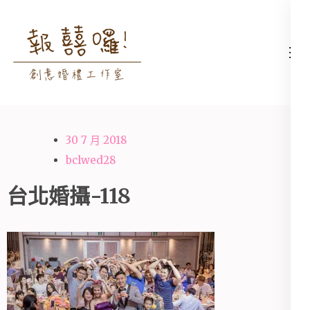
Skip
to
content
高雄婚禮主持│婚禮攝影
高雄婚禮主持、推薦婚禮主持、
(Press
│婚禮顧問│報囍囉創意
高雄婚禮顧問、推薦婚禮攝影、
Enter)
婚禮 － 台南婚禮主持、
高雄婚禮攝影
高雄婚禮顧問、全台婚禮
30 7 月 2018
主持
bclwed28
台北婚攝-118