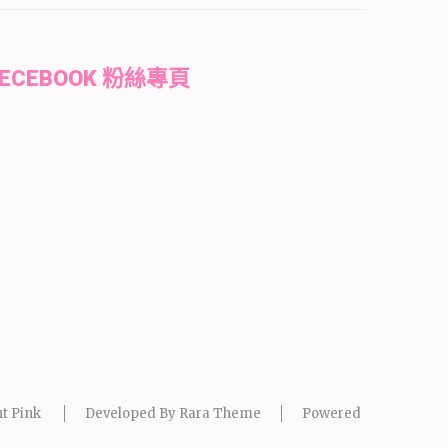
FECEBOOK 粉絲專頁
t Pink
Developed By
Rara Theme
Powered