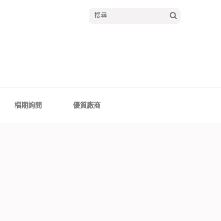
搜
尋
關
鍵
字:
│報囍囉創意婚禮 －
、全台婚禮主持
檔期詢問
優質廠商