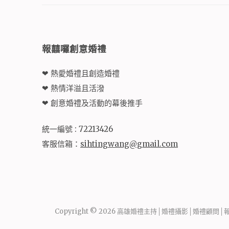
報囍囉創意婚禮
❤ 熱愛婚禮且創造婚禮
❤ 熱情洋溢且活潑
❤ 創意婚禮及活動的幕後推手
統一編號 : 72213426
客服信箱：
sihtingwang@gmail.com
Copyright © 2026
高雄婚禮主持│婚禮攝影│婚禮顧問│