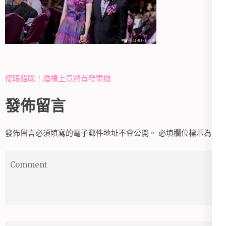
文
傻眼貓咪！婚禮上竟然有發電機
章
發佈留言
導
覽
發佈留言必須填寫的電子郵件地址不會公開。
必填欄位標示為
*
Comment