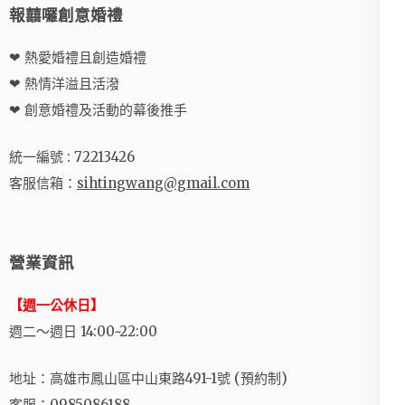
報囍囉創意婚禮
❤ 熱愛婚禮且創造婚禮
❤ 熱情洋溢且活潑
❤ 創意婚禮及活動的幕後推手
統一編號 : 72213426
客服信箱：
sihtingwang@gmail.com
營業資訊
【週一公休日】
週二～週日 14:00~22:00
地址：高雄市鳳山區中山東路491-1號 (預約制)
客服：0985086188