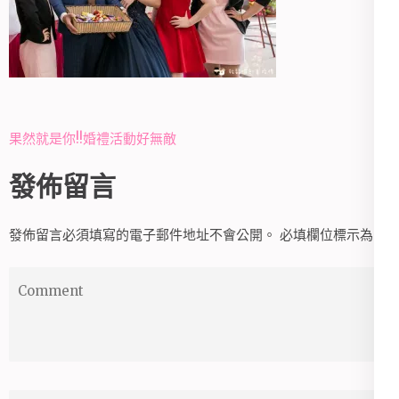
文
果然就是你!!婚禮活動好無敵
章
發佈留言
導
覽
發佈留言必須填寫的電子郵件地址不會公開。
必填欄位標示為
*
Comment