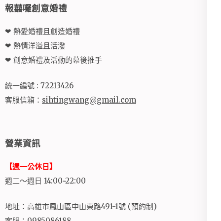
報囍囉創意婚禮
❤ 熱愛婚禮且創造婚禮
❤ 熱情洋溢且活潑
❤ 創意婚禮及活動的幕後推手
統一編號 : 72213426
客服信箱：
sihtingwang@gmail.com
營業資訊
【週一公休日】
週二～週日 14:00~22:00
地址：高雄市鳳山區中山東路491-1號 (預約制)
客服：0985086188