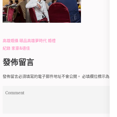
文
高雄婚攝 頤品高雄夢時代 婚禮
章
紀錄 家豪&德佳
導
發佈留言
覽
發佈留言必須填寫的電子郵件地址不會公開。
必填欄位標示為
*
Comment