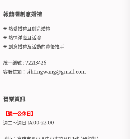
報囍囉創意婚禮
❤ 熱愛婚禮且創造婚禮
❤ 熱情洋溢且活潑
❤ 創意婚禮及活動的幕後推手
統一編號 : 72213426
客服信箱：
sihtingwang@gmail.com
營業資訊
【週一公休日】
週二～週日 14:00~22:00
地址：高雄市鳳山區中山東路491-1號 (預約制)