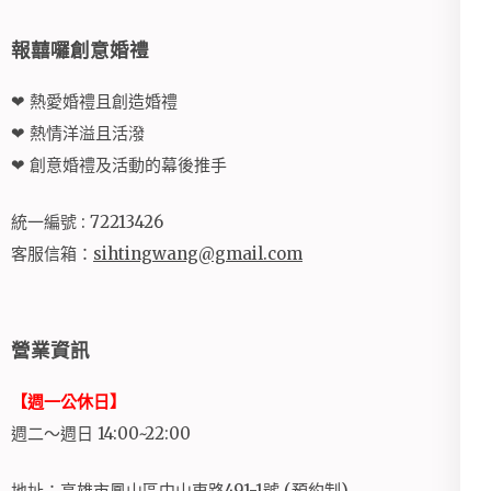
報囍囉創意婚禮
❤ 熱愛婚禮且創造婚禮
❤ 熱情洋溢且活潑
❤ 創意婚禮及活動的幕後推手
統一編號 : 72213426
客服信箱：
sihtingwang@gmail.com
營業資訊
【週一公休日】
週二～週日 14:00~22:00
地址：高雄市鳳山區中山東路491-1號 (預約制)