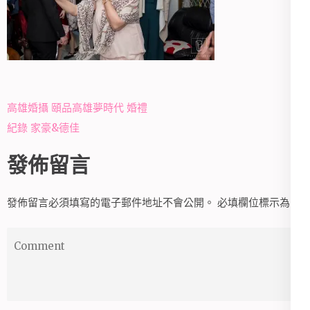
文
高雄婚攝 頤品高雄夢時代 婚禮
章
紀錄 家豪&德佳
導
發佈留言
覽
發佈留言必須填寫的電子郵件地址不會公開。
必填欄位標示為
*
Comment