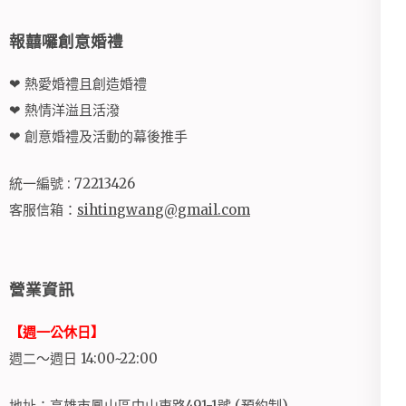
報囍囉創意婚禮
❤ 熱愛婚禮且創造婚禮
❤ 熱情洋溢且活潑
❤ 創意婚禮及活動的幕後推手
統一編號 : 72213426
客服信箱：
sihtingwang@gmail.com
營業資訊
【週一公休日】
週二～週日 14:00~22:00
地址：高雄市鳳山區中山東路491-1號 (預約制)