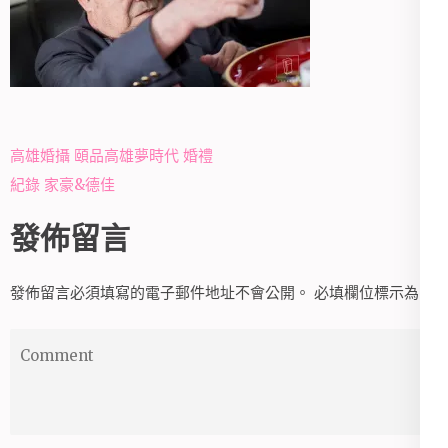
文
高雄婚攝 頤品高雄夢時代 婚禮
章
紀錄 家豪&德佳
導
發佈留言
覽
發佈留言必須填寫的電子郵件地址不會公開。
必填欄位標示為
*
Comment