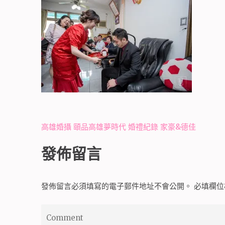
文
高雄婚攝 頤品高雄夢時代 婚禮紀錄 家豪&德佳
章
發佈留言
導
覽
發佈留言必須填寫的電子郵件地址不會公開。
必填欄
Comment