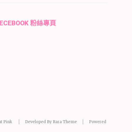
FECEBOOK 粉絲專頁
t Pink
Developed By
Rara Theme
Powered