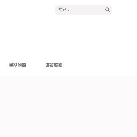
搜
尋
關
鍵
字:
│報囍囉創意婚禮 －
、全台婚禮主持
檔期詢問
優質廠商