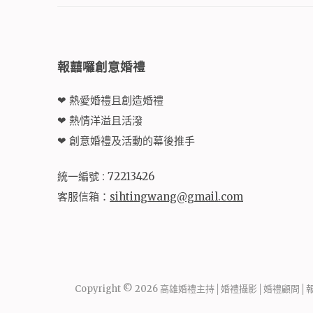
報囍囉創意婚禮
❤ 熱愛婚禮且創造婚禮
❤ 熱情洋溢且活潑
❤ 創意婚禮及活動的幕後推手
統一編號 : 72213426
客服信箱：
sihtingwang@gmail.com
Copyright © 2026
高雄婚禮主持│婚禮攝影│婚禮顧問│