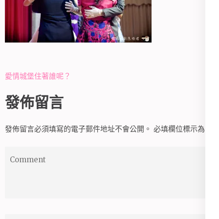
文
愛情城堡住著誰呢？
章
發佈留言
導
覽
發佈留言必須填寫的電子郵件地址不會公開。
必填欄位標示為
*
Comment