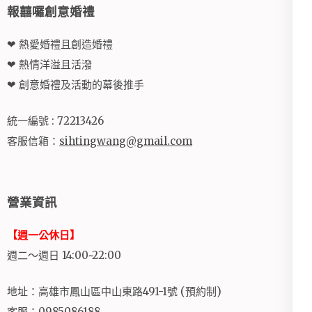
報囍囉創意婚禮
❤ 熱愛婚禮且創造婚禮
❤ 熱情洋溢且活潑
❤ 創意婚禮及活動的幕後推手
統一編號 : 72213426
客服信箱：
sihtingwang@gmail.com
營業資訊
【週一公休日】
週二～週日 14:00~22:00
地址：高雄市鳳山區中山東路491-1號 (預約制)
客服：0985086188