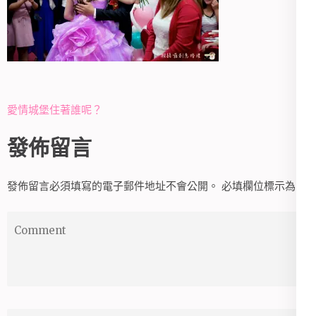
文
愛情城堡住著誰呢？
章
發佈留言
導
覽
發佈留言必須填寫的電子郵件地址不會公開。
必填欄位標示為
*
Comment