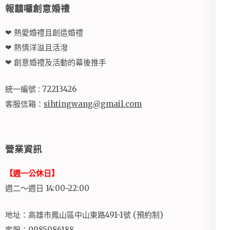
報囍囉創意婚禮
❤ 熱愛婚禮且創造婚禮
❤ 熱情洋溢且活潑
❤ 創意婚禮及活動的幕後推手
統一編號 : 72213426
客服信箱：
sihtingwang@gmail.com
營業資訊
【週一公休日】
週二～週日 14:00~22:00
地址：高雄市鳳山區中山東路491-1號 (預約制)
客服：0985086188