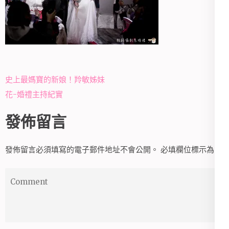
文
史上最媽寶的新娘！羚敏姊妹
章
花-婚禮主持紀實
導
發佈留言
覽
發佈留言必須填寫的電子郵件地址不會公開。
必填欄位標示為
*
Comment