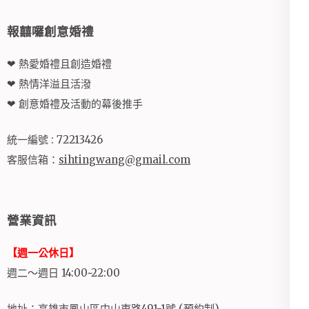
報囍囉創意婚禮
❤ 熱愛婚禮且創造婚禮
❤ 熱情洋溢且活潑
❤ 創意婚禮及活動的幕後推手
統一編號 : 72213426
客服信箱：
sihtingwang@gmail.com
營業資訊
【週一公休日】
週二～週日 14:00~22:00
地址：高雄市鳳山區中山東路491-1號 (預約制)