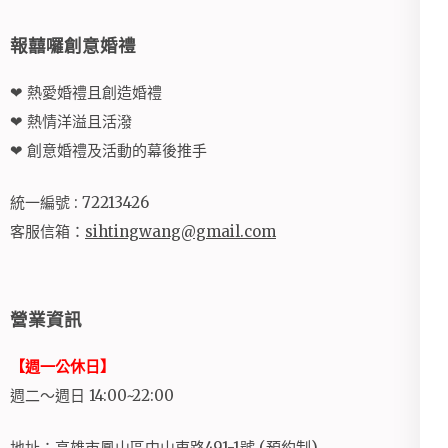
報囍囉創意婚禮
❤ 熱愛婚禮且創造婚禮
❤ 熱情洋溢且活潑
❤ 創意婚禮及活動的幕後推手
統一編號 : 72213426
客服信箱：
sihtingwang@gmail.com
營業資訊
【週一公休日】
週二～週日 14:00~22:00
地址：高雄市鳳山區中山東路491-1號 (預約制)