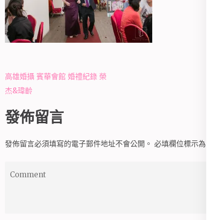
文
高雄婚攝 賓華會館 婚禮紀錄 榮
章
杰&瑋齡
導
發佈留言
覽
發佈留言必須填寫的電子郵件地址不會公開。
必填欄位標示為
*
Comment