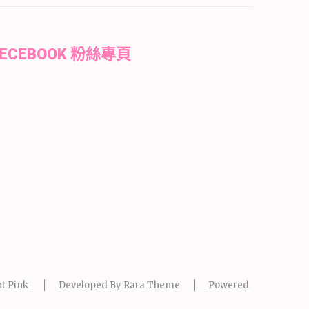
FECEBOOK 粉絲專頁
t Pink
Developed By
Rara Theme
Powered