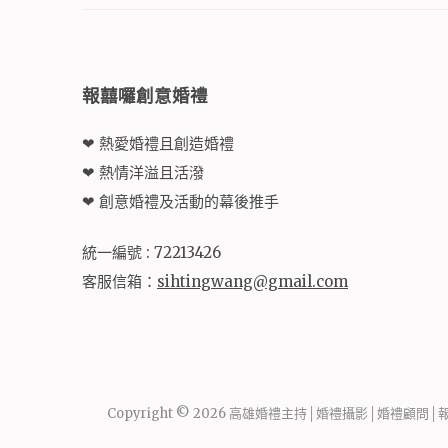
報囍囉創意婚禮
❤ 熱愛婚禮且創造婚禮
❤ 熱情洋溢且活潑
❤ 創意婚禮及活動的幕後推手
統一編號 : 72213426
客服信箱：
sihtingwang@gmail.com
Copyright © 2026
高雄婚禮主持│婚禮攝影│婚禮顧問│