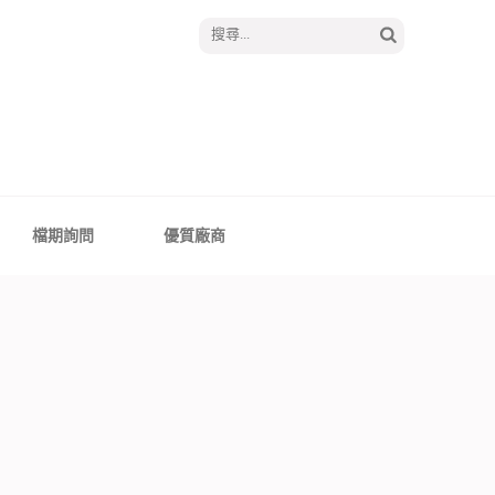
搜
尋
關
鍵
字:
│報囍囉創意婚禮 －
、全台婚禮主持
檔期詢問
優質廠商