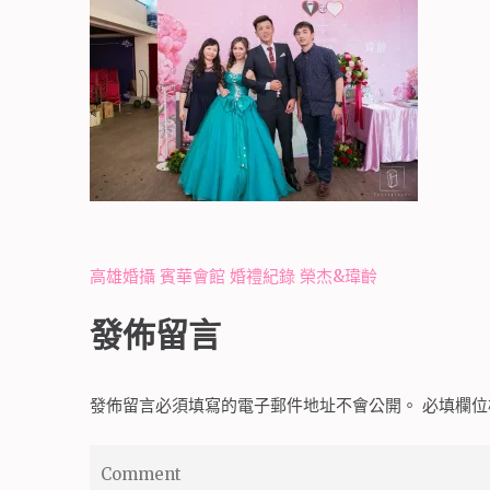
文
高雄婚攝 賓華會館 婚禮紀錄 榮杰&瑋齡
章
發佈留言
導
覽
發佈留言必須填寫的電子郵件地址不會公開。
必填欄
Comment