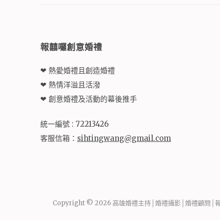
報囍囉創意婚禮
❤ 熱愛婚禮且創造婚禮
❤ 熱情洋溢且活潑
❤ 創意婚禮及活動的幕後推手
統一編號 : 72213426
客服信箱：
sihtingwang@gmail.com
Copyright © 2026
高雄婚禮主持│婚禮攝影│婚禮顧問│