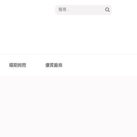
搜
尋
關
鍵
字:
│報囍囉創意婚禮 －
、全台婚禮主持
檔期詢問
優質廠商