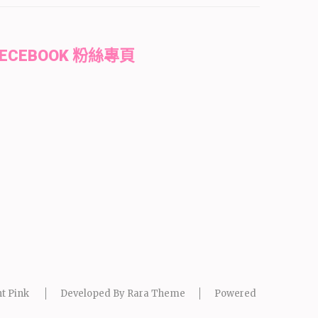
FECEBOOK 粉絲專頁
t Pink
Developed By
Rara Theme
Powered