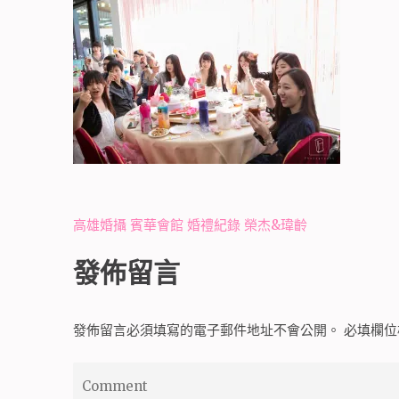
文
高雄婚攝 賓華會館 婚禮紀錄 榮杰&瑋齡
章
發佈留言
導
覽
發佈留言必須填寫的電子郵件地址不會公開。
必填欄
Comment