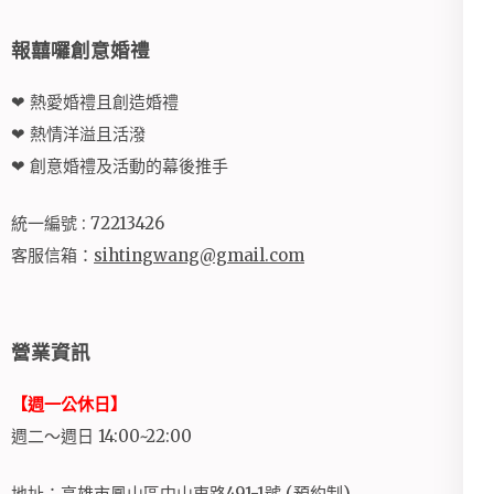
報囍囉創意婚禮
❤ 熱愛婚禮且創造婚禮
❤ 熱情洋溢且活潑
❤ 創意婚禮及活動的幕後推手
統一編號 : 72213426
客服信箱：
sihtingwang@gmail.com
營業資訊
【週一公休日】
週二～週日 14:00~22:00
地址：高雄市鳳山區中山東路491-1號 (預約制)