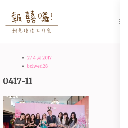
Skip
to
content
高雄婚禮主持│婚禮攝影
高雄婚禮主持、推薦婚禮主持、
(Press
│婚禮顧問│報囍囉創意
高雄婚禮顧問、推薦婚禮攝影、
Enter)
婚禮 － 台南婚禮主持、
高雄婚禮攝影
高雄婚禮顧問、全台婚禮
27 4 月 2017
主持
bclwed28
0417-11