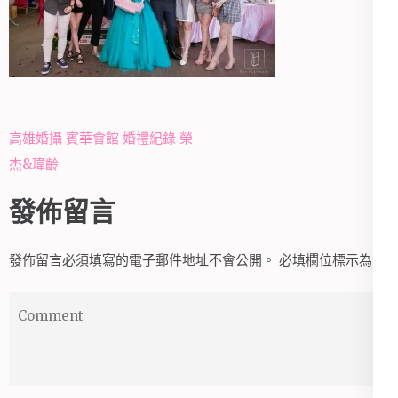
文
高雄婚攝 賓華會館 婚禮紀錄 榮
章
杰&瑋齡
導
發佈留言
覽
發佈留言必須填寫的電子郵件地址不會公開。
必填欄位標示為
*
Comment