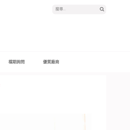
搜
尋
關
鍵
字:
│報囍囉創意婚禮 －
、全台婚禮主持
檔期詢問
優質廠商
攝