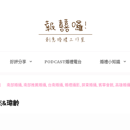
婚禮攝影│婚禮顧問
禮攝影、高雄婚禮攝影
主持、高雄婚禮顧問
好評分享
PODCAST婚禮電台
婚禮小知識
館
南部婚攝
,
南部推薦婚攝
,
台南婚攝
,
婚禮攝影
,
屏東婚攝
,
賓華會館
,
高雄婚
杰&瑋齡