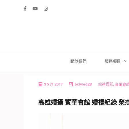
Skip
to
content
(Press
Enter)
高雄婚禮主持│
高雄婚禮主持、推薦婚禮主持、高雄婚禮顧問、推薦婚
台南婚禮
關於我們
服務項目
3 5 月 2017
bclwed28
婚禮攝影
,
賓華會
高雄婚攝 賓華會館 婚禮紀錄 榮