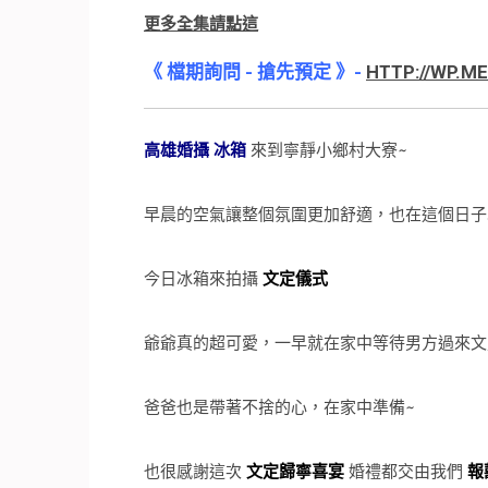
更多全集請點這
《 檔期詢問 - 搶先預定 》-
HTTP://WP.M
高雄婚攝 冰箱
來到寧靜小鄉村大寮~
早晨的空氣讓整個氛圍更加舒適，也在這個日子
今日冰箱來拍攝
文定儀式
爺爺真的超可愛，一早就在家中等待男方過來文
爸爸也是帶著不捨的心，在家中準備~
也很感謝這次
文定歸寧喜宴
婚禮都交由我們
報