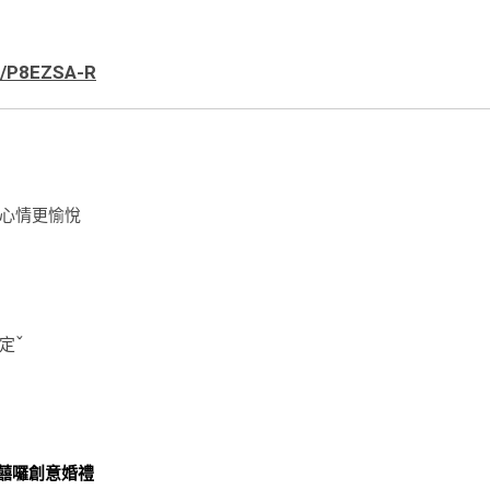
E/P8EZSA-R
心情更愉悅
定ˇ
囍囉創意婚禮