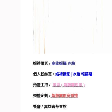
婚禮攝影
/
高雄婚攝
冰箱
個人粉絲頁 /
婚禮攝影│冰箱 報囍囉
婚禮主持 /
思思
( 報囍囉思思 )
婚禮企劃 /
報囍囉創意婚禮
餐廳 / 高雄賓華會館