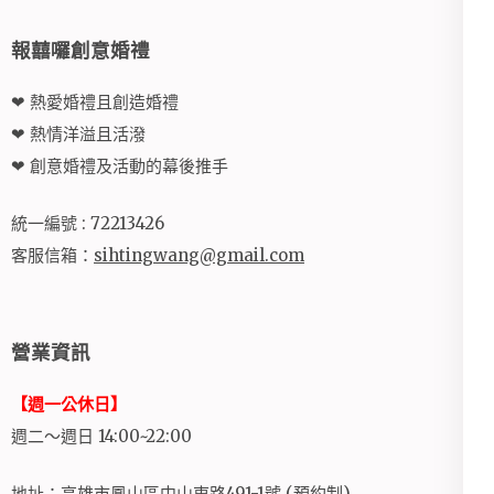
報囍囉創意婚禮
❤ 熱愛婚禮且創造婚禮
❤ 熱情洋溢且活潑
❤ 創意婚禮及活動的幕後推手
統一編號 : 72213426
客服信箱：
sihtingwang@gmail.com
營業資訊
【週一公休日】
週二～週日 14:00~22:00
地址：高雄市鳳山區中山東路491-1號 (預約制)