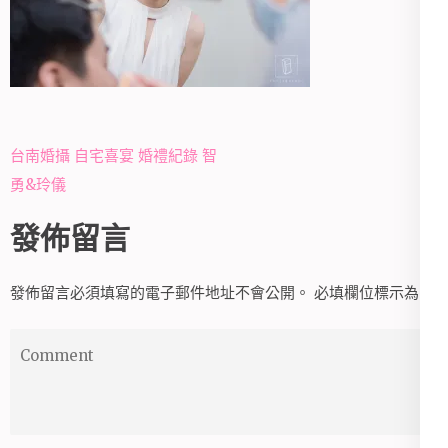
文
台南婚攝 自宅喜宴 婚禮紀錄 智
章
勇&玲儀
導
發佈留言
覽
發佈留言必須填寫的電子郵件地址不會公開。
必填欄位標示為
*
Comment