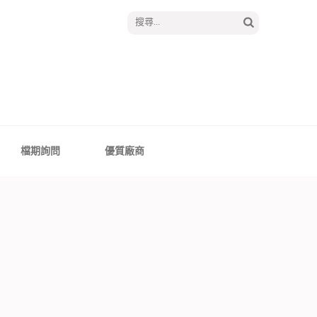
搜
尋
關
鍵
字:
│報囍囉創意婚禮 －
、全台婚禮主持
檔期詢問
優質廠商