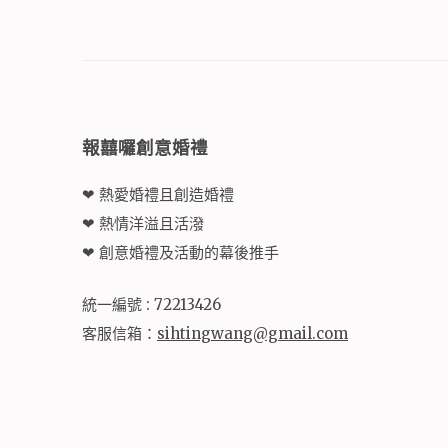
Alternative:
報囍囉創意婚禮
❤ 熱愛婚禮且創造婚禮
❤ 熱情洋溢且活潑
❤ 創意婚禮及活動的幕後推手
統一編號 : 72213426
客服信箱：
sihtingwang@gmail.com