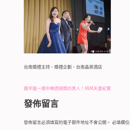
台南婚禮主持、婚禮企劃、台南晶英酒店
文
跟辛龍一樣中樂透頭獎的男人！MM夫妻紀實
章
發佈留言
導
覽
發佈留言必須填寫的電子郵件地址不會公開。
必填欄