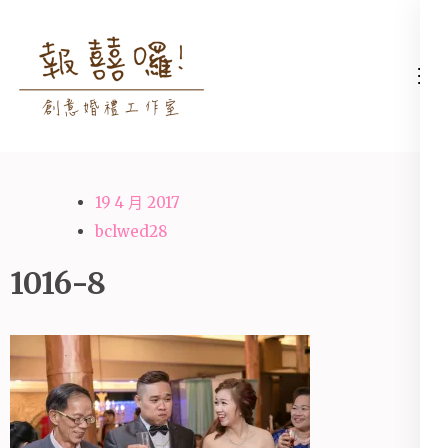
Skip
to
content
高雄婚禮主持│婚禮攝影
高雄婚禮主持、推薦婚禮主持、
(Press
│婚禮顧問│報囍囉創意
高雄婚禮顧問、推薦婚禮攝影、
Enter)
婚禮 － 台南婚禮主持、
高雄婚禮攝影
高雄婚禮顧問、全台婚禮
19 4 月 2017
主持
bclwed28
1016-8