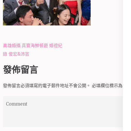
文
高雄婚攝 真寶海鮮餐廳 婚禮紀
章
錄 俊宏&沛芸
導
發佈留言
覽
發佈留言必須填寫的電子郵件地址不會公開。
必填欄位標示為
*
Comment