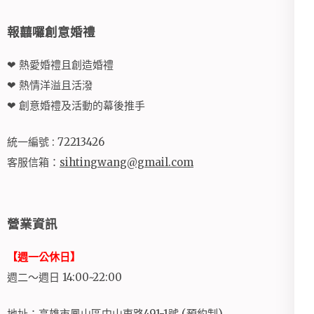
報囍囉創意婚禮
❤ 熱愛婚禮且創造婚禮
❤ 熱情洋溢且活潑
❤ 創意婚禮及活動的幕後推手
統一編號 : 72213426
客服信箱：
sihtingwang@gmail.com
營業資訊
【週一公休日】
週二～週日 14:00~22:00
地址：高雄市鳳山區中山東路491-1號 (預約制)