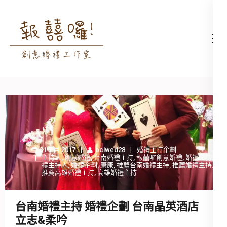
Skip
to
content
高雄婚禮主持│婚禮攝影
高雄婚禮主持、推薦婚禮主持、
(Press
│婚禮顧問│報囍囉創意
高雄婚禮顧問、推薦婚禮攝影、
Enter)
婚禮 － 台南婚禮主持、
高雄婚禮攝影
高雄婚禮顧問、全台婚禮
主持
31 3 月 2017
bclwed28
婚禮主持企劃
主持人
,
創意婚禮
,
台南婚禮主持
,
報囍囉創意婚禮
,
婚禮主持
,
婚
禮主持人
,
婚禮企劃
,
康康
,
推薦台南婚禮主持
,
推薦婚禮主持人
,
推薦高雄婚禮主持
,
高雄婚禮主持
台南婚禮主持 婚禮企劃 台南晶英酒店
立志&柔吟