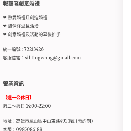
報囍囉創意婚禮
❤ 熱愛婚禮且創造婚禮
❤ 熱情洋溢且活潑
❤ 創意婚禮及活動的幕後推手
統一編號 : 72213426
客服信箱：
sihtingwang@gmail.com
營業資訊
【週一公休日】
週二～週日 14:00~22:00
地址：高雄市鳳山區中山東路491-1號 (預約制)
客服：0985086188