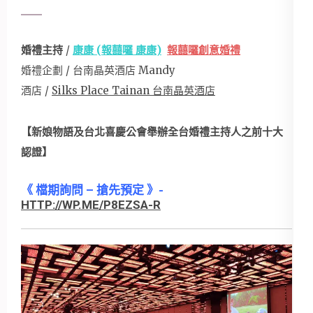
婚禮主持
/
康康 (報囍囉 康康)
報囍囉創意婚禮
婚禮企劃 / 台南晶英酒店 Mandy
酒店 /
Silks Place Tainan 台南晶英酒店
【新娘物語及台北喜慶公會舉辦全台婚禮主持人之前十大
認證】
《 檔期詢問 – 搶先預定 》-
HTTP://WP.ME/P8EZSA-R