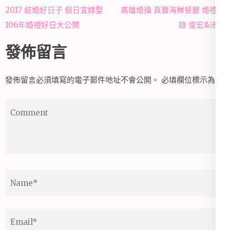
文
2017 結婚好日子 假日宜嫁娶
高雄婚攝 真寶海鮮餐廳 婚禮紀
章
106年婚禮好日大公開
錄 俊宏&沛芸
導
發佈留言
覽
發佈留言必須填寫的電子郵件地址不會公開。
必填欄位標示為
*
Comment
Name
*
Email
*