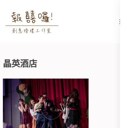
Skip
to
content
高雄婚禮主持│婚禮攝影
高雄婚禮主持、推薦婚禮主持、
(Press
│婚禮顧問│報囍囉創意
高雄婚禮顧問、推薦婚禮攝影、
Enter)
婚禮 － 台南婚禮主持、
高雄婚禮攝影
高雄婚禮顧問、全台婚禮
主持
晶英酒店