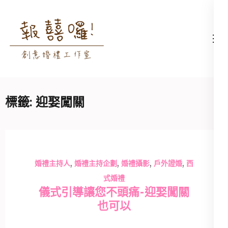
Skip
to
content
高雄婚禮主持│婚禮攝影
高雄婚禮主持、推薦婚禮主持、
(Press
│婚禮顧問│報囍囉創意
高雄婚禮顧問、推薦婚禮攝影、
Enter)
婚禮 － 台南婚禮主持、
高雄婚禮攝影
高雄婚禮顧問、全台婚禮
標籤:
迎娶闖關
主持
,
,
,
,
婚禮主持人
婚禮主持企劃
婚禮攝影
戶外證婚
西
式婚禮
儀式引導讓您不頭痛-迎娶闖關
也可以