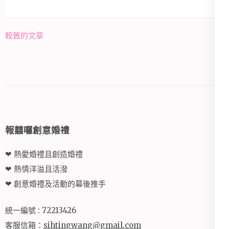
文
較舊的文章
章
導
覽
報囍囉創意婚禮
❤ 熱愛婚禮且創造婚禮
❤ 熱情洋溢且活潑
❤ 創意婚禮及活動的幕後推手
統一編號 : 72213426
客服信箱：
sihtingwang@gmail.com