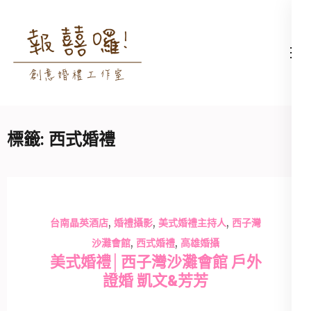
Skip
to
content
高雄婚禮主持│婚禮攝影
高雄婚禮主持、推薦婚禮主持、
(Press
│婚禮顧問│報囍囉創意
高雄婚禮顧問、推薦婚禮攝影、
Enter)
婚禮 － 台南婚禮主持、
高雄婚禮攝影
高雄婚禮顧問、全台婚禮
標籤:
西式婚禮
主持
,
,
,
台南晶英酒店
婚禮攝影
美式婚禮主持人
西子灣
,
,
沙灘會館
西式婚禮
高雄婚攝
美式婚禮│西子灣沙灘會館 戶外
證婚 凱文&芳芳