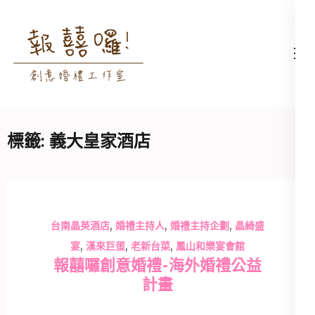
Skip
to
content
高雄婚禮主持│婚禮攝影
高雄婚禮主持、推薦婚禮主持、
(Press
│婚禮顧問│報囍囉創意
高雄婚禮顧問、推薦婚禮攝影、
Enter)
婚禮 － 台南婚禮主持、
高雄婚禮攝影
高雄婚禮顧問、全台婚禮
標籤:
義大皇家酒店
主持
,
,
,
台南晶英酒店
婚禮主持人
婚禮主持企劃
晶綺盛
,
,
,
宴
漢來巨蛋
老新台菜
鳳山和樂宴會館
報囍囉創意婚禮-海外婚禮公益
計畫