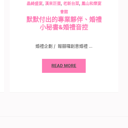
,
,
,
晶綺盛宴
漢來巨蛋
老新台菜
鳳山和樂宴
會館
默默付出的專業夥伴、婚禮
小秘書&婚禮音控
婚禮企劃 / 報囍囉創意婚禮 …
READ MORE