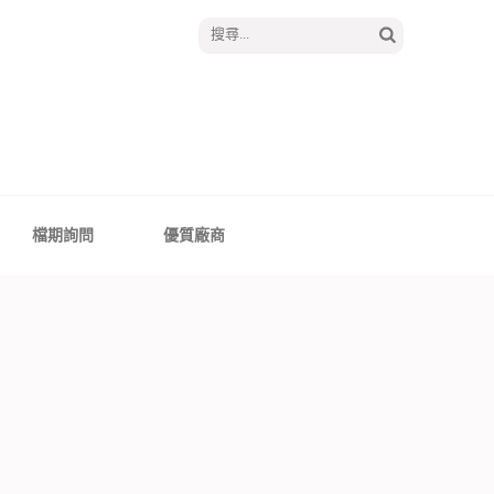
搜
尋
關
鍵
字:
│報囍囉創意婚禮 －
、全台婚禮主持
檔期詢問
優質廠商