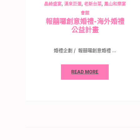
,
,
,
晶綺盛宴
漢來巨蛋
老新台菜
鳳山和樂宴
會館
報囍囉創意婚禮-海外婚禮
公益計畫
婚禮企劃 / 報囍囉創意婚禮 …
READ MORE