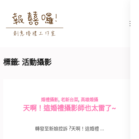
Skip
to
content
高雄婚禮主持│婚禮攝影
高雄婚禮主持、推薦婚禮主持、
(Press
│婚禮顧問│報囍囉創意
高雄婚禮顧問、推薦婚禮攝影、
Enter)
婚禮 － 台南婚禮主持、
高雄婚禮攝影
高雄婚禮顧問、全台婚禮
標籤:
活動攝影
主持
,
,
婚禮攝影
老新台菜
高雄婚攝
天啊！這婚禮攝影師也太雷了~
轉發至新娘控訴 ?天啊！這婚禮 …