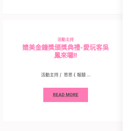
活動主持
媲美金鐘獎頒獎典禮-愛玩客吳
鳳來囉!!
活動主持 / 思思 ( 報囍 …
READ MORE