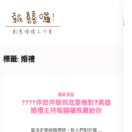
Skip
to
content
高雄婚禮主持│婚禮攝影
高雄婚禮主持、推薦婚禮主持、
(Press
│婚禮顧問│報囍囉創意
高雄婚禮顧問、推薦婚禮攝影、
Enter)
婚禮 － 台南婚禮主持、
高雄婚禮攝影
高雄婚禮顧問、全台婚禮
標籤:
婚禮
主持
最新消息
????伴郎伴娘到底要幾對❓高雄
婚禮主持報囍囉推薦給你
當決定舉辦婚禮時，新人們對於儐 …