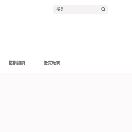
搜
尋
關
鍵
字:
│報囍囉創意婚禮 －
、全台婚禮主持
檔期詢問
優質廠商