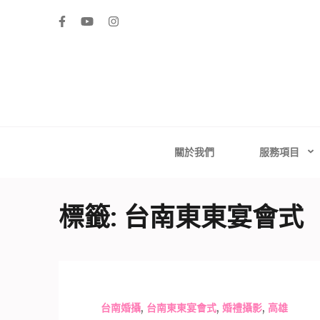
Skip
to
content
(Press
Enter)
高雄婚禮主持│
高雄婚禮主持、推薦婚禮主持、高雄婚禮顧問、推薦婚
台南婚禮
關於我們
服務項目
標籤:
台南東東宴會式
,
,
,
台南婚攝
台南東東宴會式
婚禮攝影
高雄