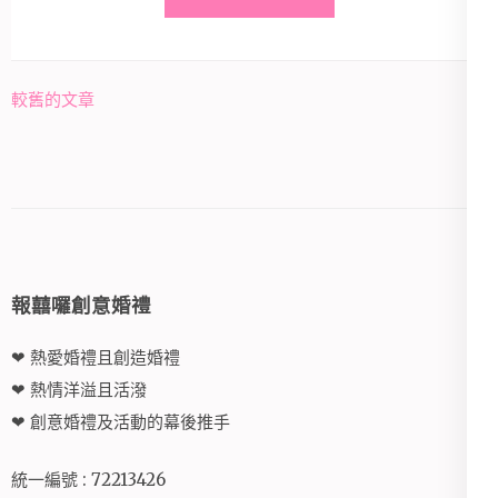
文
較舊的文章
章
導
覽
報囍囉創意婚禮
❤ 熱愛婚禮且創造婚禮
❤ 熱情洋溢且活潑
❤ 創意婚禮及活動的幕後推手
統一編號 : 72213426