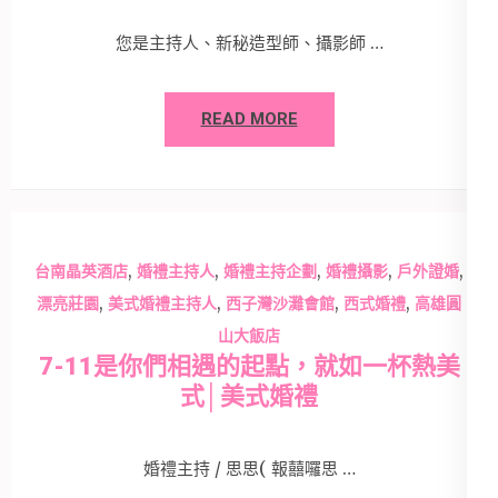
您是主持人、新秘造型師、攝影師 …
READ MORE
,
,
,
,
,
台南晶英酒店
婚禮主持人
婚禮主持企劃
婚禮攝影
戶外證婚
,
,
,
,
漂亮莊園
美式婚禮主持人
西子灣沙灘會館
西式婚禮
高雄圓
山大飯店
7-11是你們相遇的起點，就如一杯熱美
式│美式婚禮
婚禮主持 / 思思( 報囍囉思 …