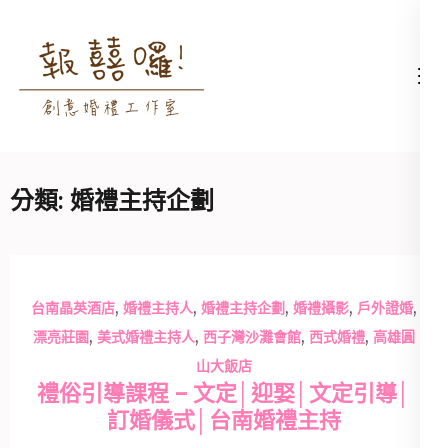
Skip
to
content
高雄婚禮主持│婚禮攝影
高雄婚禮主持、推薦婚禮主持、
(Press
│婚禮顧問│報囍囉創意
高雄婚禮顧問、推薦婚禮攝影、
Enter)
婚禮 － 台南婚禮主持、
高雄婚禮攝影
高雄婚禮顧問、全台婚禮
分類:
婚禮主持企劃
主持
,
,
,
,
,
台南晶英酒店
婚禮主持人
婚禮主持企劃
婚禮攝影
戶外證婚
,
,
,
,
漂亮莊園
美式婚禮主持人
西子灣沙灘會館
西式婚禮
高雄圓
山大飯店
禮俗引導課程 – 文定│迎娶│文定引導│
訂婚儀式│台南婚禮主持